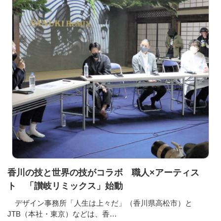
香川の技と世界の技がコラボ 職人×アーティス
ト 「讃岐リミックス」始動
デザイン事務所「人生は上々だ」（香川県高松市）と
JTB（本社・東京）などは、香…