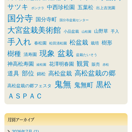
サツキ
中西珍松園
五葉松
出上吉洸園
ボンクラ
国分寺
国分寺町
国分寺盆栽センター
大宮盆栽美術館
山野草
小品盆栽
手入
山松園
手入れ
松盆栽
樹形
春松園
栽培
松田清松園
盆栽
現象
樹種
清寿園
盆栽たいそう
観賞
神高松寿園
花澤明春園
販売
綾松園
赤松
高松盆栽の郷
部位
道具
高松盆栽
錦松
鬼無
黒松
鬼無町
高松盆栽の郷フェスタ
ＡＳＰＡＣ
月別アーカイブ
2026年7月 (1)