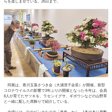
らを楽しませている。26日まで。
同展は、香川玉藻さつき会（大浦澄子会長）が開催。新型
コロナウイルスの影響で3年ぶりの開催となった今年は、会員
8人が育てたサツキを、ラセンイグサ、ギボウシなどの山野草
と一緒に配した席飾りで紹介している。
会場には、白やピンクなどの「単色」から、1本の木に複数