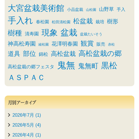
大宮盆栽美術館
山野草
小品盆栽
手入
山松園
手入れ
松盆栽
樹形
春松園
栽培
松田清松園
盆栽
現象
樹種
清寿園
盆栽たいそう
観賞
神高松寿園
花澤明春園
販売
綾松園
赤松
高松盆栽の郷
部位
道具
高松盆栽
錦松
鬼無
黒松
鬼無町
高松盆栽の郷フェスタ
ＡＳＰＡＣ
月別アーカイブ
2026年7月 (1)
2026年5月 (4)
2026年4月 (1)