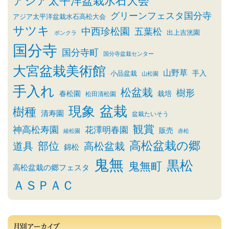
アジア太平洋盆栽水石大会
グリーンフェスタ国分寺
アジア太平洋盆栽水石高松大会
サツキ
中西珍松園
五葉松
出上吉洸園
ボンクラ
国分寺
国分寺町
国分寺盆栽センター
大宮盆栽美術館
山野草
小品盆栽
手入
山松園
手入れ
松盆栽
樹形
春松園
栽培
松田清松園
盆栽
現象
樹種
清寿園
盆栽たいそう
観賞
神高松寿園
花澤明春園
販売
綾松園
赤松
高松盆栽の郷
部位
道具
高松盆栽
錦松
鬼無
黒松
鬼無町
高松盆栽の郷フェスタ
ＡＳＰＡＣ
月別アーカイブ