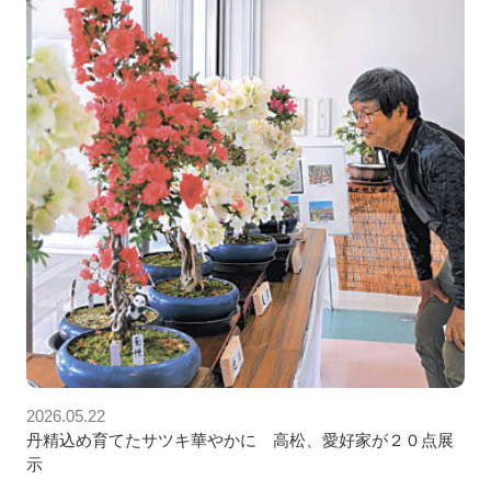
2026.05.22
丹精込め育てたサツキ華やかに 高松、愛好家が２０点展
示