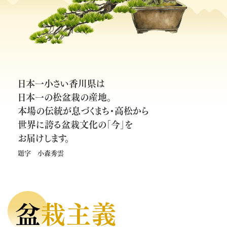
日本一小さい香川県は
日本一の松盆栽の産地。
本場の伝統が息づくまち・高松から
世界に誇る盆栽文化の「今」を
お届けします。
題字 小森秀雲
盆栽主義