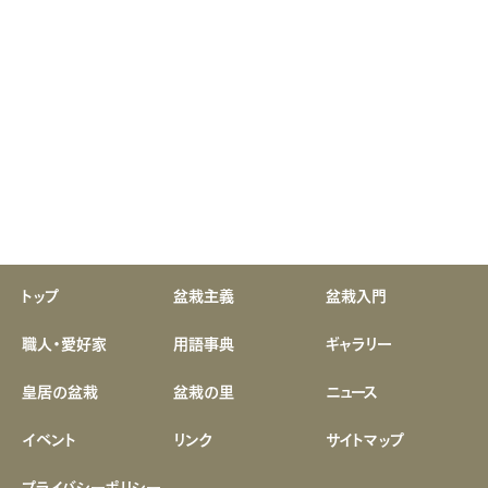
トップ
盆栽主義
盆栽入門
職人・愛好家
用語事典
ギャラリー
皇居の盆栽
盆栽の里
ニュース
イベント
リンク
サイトマップ
プライバシーポリシー