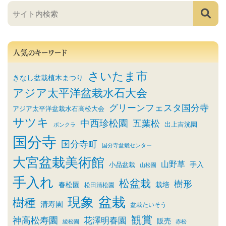
人気のキーワード
さいたま市
きなし盆栽植木まつり
アジア太平洋盆栽水石大会
グリーンフェスタ国分寺
アジア太平洋盆栽水石高松大会
サツキ
中西珍松園
五葉松
出上吉洸園
ボンクラ
国分寺
国分寺町
国分寺盆栽センター
大宮盆栽美術館
山野草
小品盆栽
手入
山松園
手入れ
松盆栽
樹形
春松園
栽培
松田清松園
盆栽
現象
樹種
清寿園
盆栽たいそう
観賞
神高松寿園
花澤明春園
販売
綾松園
赤松