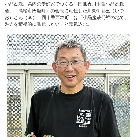
小品盆栽。県内の愛好家でつくる「国風香川玉藻小品盆栽
会」（高松市円座町）の会長に就任した川東伊都王（いつ
お）さん（66）＝同市香西本町＝は「小品盆栽発祥の地で、
魅力を積極的に発信したい」と意気込む。