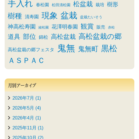
手入れ
松盆栽
樹形
春松園
栽培
松田清松園
盆栽
現象
樹種
清寿園
盆栽たいそう
観賞
神高松寿園
花澤明春園
販売
綾松園
赤松
高松盆栽の郷
部位
道具
高松盆栽
錦松
鬼無
黒松
鬼無町
高松盆栽の郷フェスタ
ＡＳＰＡＣ
月別アーカイブ
2026年7月 (1)
2026年5月 (4)
2026年4月 (1)
2025年11月 (1)
2025年10月 (2)