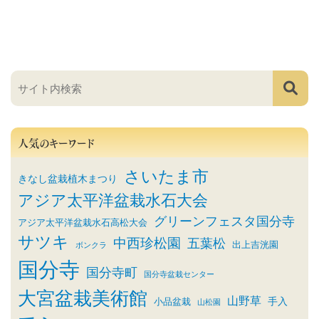
人気のキーワード
さいたま市
きなし盆栽植木まつり
アジア太平洋盆栽水石大会
グリーンフェスタ国分寺
アジア太平洋盆栽水石高松大会
サツキ
中西珍松園
五葉松
出上吉洸園
ボンクラ
国分寺
国分寺町
国分寺盆栽センター
大宮盆栽美術館
山野草
小品盆栽
手入
山松園