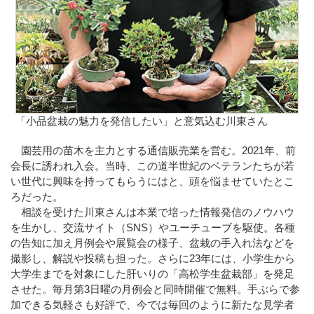
「小品盆栽の魅力を発信したい」と意気込む川東さん
園芸用の苗木を主力とする通信販売業を営む。2021年、前
会長に誘われ入会。当時、この道半世紀のベテランたちが若
い世代に興味を持ってもらうにはと、頭を悩ませていたとこ
ろだった。
相談を受けた川東さんは本業で培った情報発信のノウハウ
を生かし、交流サイト（SNS）やユーチューブを駆使。各種
の告知に加え月例会や展覧会の様子、盆栽の手入れ法などを
撮影し、解説や投稿も担った。さらに23年には、小学生から
大学生までを対象にした肝いりの「高松学生盆栽部」を発足
させた。毎月第3日曜の月例会と同時開催で無料。手ぶらで参
加できる気軽さも好評で、今では毎回のように新たな見学者