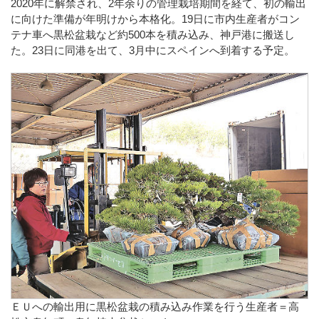
2020年に解禁され、2年余りの管理栽培期間を経て、初の輸出
に向けた準備が年明けから本格化。19日に市内生産者がコン
テナ車へ黒松盆栽など約500本を積み込み、神戸港に搬送し
た。23日に同港を出て、3月中にスペインへ到着する予定。
ＥＵへの輸出用に黒松盆栽の積み込み作業を行う生産者＝高