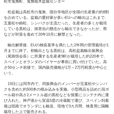
松市鬼無町、鬼無植木盆栽センター
松盆栽は高松市の鬼無、国分寺地区が全国の生産量の約8割
を占めている。盆栽の愛好家が多いEUへの輸出はこれまで、
五葉松や錦松、シンパクが主流だった。生産者の多くが栽培
している黒松は、病害虫の懸念から輸出できなかったが、県
などが対策を進めて20年10月に解禁となった。
輸出解禁後、EUの検疫基準を満たした2年間の管理栽培が1
月までに終了。初輸出となる黒松は、高松盆栽輸出振興会
（尾路悟会長）に所属する生産者9軒が栽培した約220本で、
スペインとオランダのバイヤーが事前に買い付けていた。高
さ50センチ前後で、国内販売価格が1万～2万円程度が中心と
いう。
19日には同市内で、同振興会のメンバーが五葉松やシンパ
クを含めた約500本の積み込みを実施。小型商品を詰めた段ボ
ール箱や高さ2メートル超の黒松などを慎重にコンテナ内に運
び入れた。神戸港から室温5度の冷蔵船で運び、スペイン到着
後は陸路でオランダにも輸送。現地で3カ月間、検査用に隔離
栽培した上で販売される。