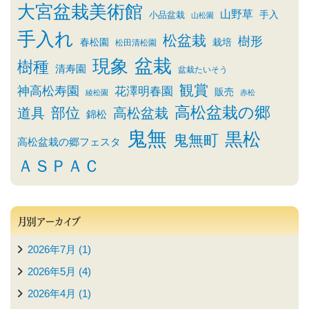
大宮盆栽美術館
山野草
小品盆栽
手入
山松園
手入れ
松盆栽
樹形
春松園
栽培
松田清松園
盆栽
現象
樹種
清寿園
盆栽たいそう
観賞
神高松寿園
花澤明春園
販売
綾松園
赤松
高松盆栽の郷
部位
道具
高松盆栽
錦松
鬼無
黒松
鬼無町
高松盆栽の郷フェスタ
ＡＳＰＡＣ
月別アーカイブ
2026年7月 (1)
2026年5月 (4)
2026年4月 (1)