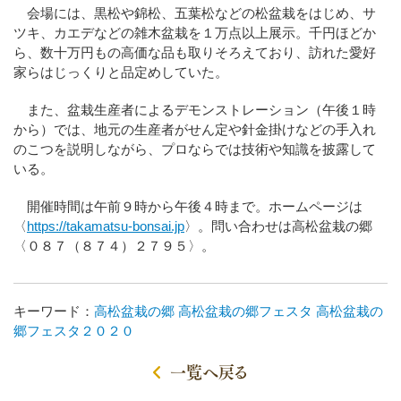
会場には、黒松や錦松、五葉松などの松盆栽をはじめ、サ
ツキ、カエデなどの雑木盆栽を１万点以上展示。千円ほどか
ら、数十万円もの高価な品も取りそろえており、訪れた愛好
家らはじっくりと品定めしていた。
また、盆栽生産者によるデモンストレーション（午後１時
から）では、地元の生産者がせん定や針金掛けなどの手入れ
のこつを説明しながら、プロならでは技術や知識を披露して
いる。
開催時間は午前９時から午後４時まで。ホームページは
〈
https://takamatsu-bonsai.jp
〉。問い合わせは高松盆栽の郷
〈０８７（８７４）２７９５〉。
キーワード：
高松盆栽の郷
高松盆栽の郷フェスタ
高松盆栽の
郷フェスタ２０２０
一覧へ戻る