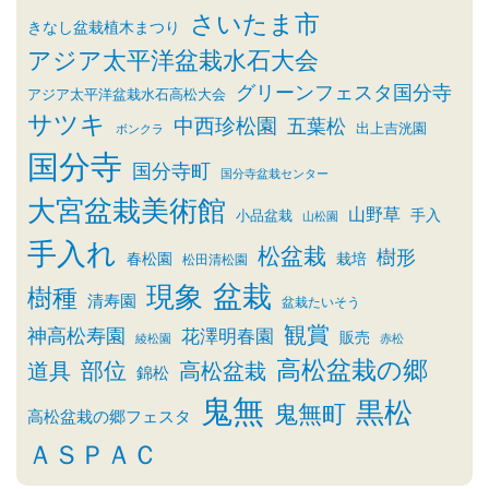
さいたま市
きなし盆栽植木まつり
アジア太平洋盆栽水石大会
グリーンフェスタ国分寺
アジア太平洋盆栽水石高松大会
サツキ
中西珍松園
五葉松
出上吉洸園
ボンクラ
国分寺
国分寺町
国分寺盆栽センター
大宮盆栽美術館
山野草
小品盆栽
手入
山松園
手入れ
松盆栽
樹形
春松園
栽培
松田清松園
盆栽
現象
樹種
清寿園
盆栽たいそう
観賞
神高松寿園
花澤明春園
販売
綾松園
赤松
高松盆栽の郷
部位
道具
高松盆栽
錦松
鬼無
黒松
鬼無町
高松盆栽の郷フェスタ
ＡＳＰＡＣ