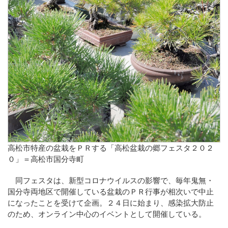
高松市特産の盆栽をＰＲする「高松盆栽の郷フェスタ２０２
０」＝高松市国分寺町
同フェスタは、新型コロナウイルスの影響で、毎年鬼無・
国分寺両地区で開催している盆栽のＰＲ行事が相次いで中止
になったことを受けて企画。２４日に始まり、感染拡大防止
のため、オンライン中心のイベントとして開催している。