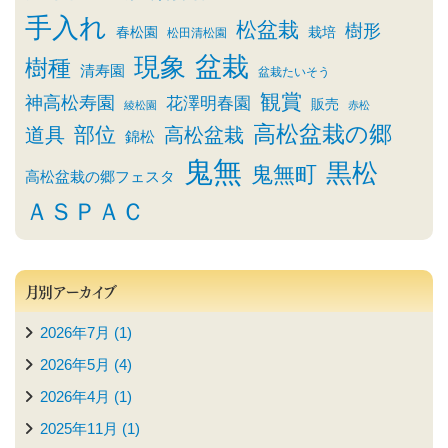
手入れ
松盆栽
樹形
春松園
栽培
松田清松園
盆栽
現象
樹種
清寿園
盆栽たいそう
観賞
神高松寿園
花澤明春園
販売
綾松園
赤松
高松盆栽の郷
部位
道具
高松盆栽
錦松
鬼無
黒松
鬼無町
高松盆栽の郷フェスタ
ＡＳＰＡＣ
月別アーカイブ
2026年7月 (1)
2026年5月 (4)
2026年4月 (1)
2025年11月 (1)