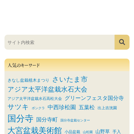
人気のキーワード
さいたま市
きなし盆栽植木まつり
アジア太平洋盆栽水石大会
グリーンフェスタ国分寺
アジア太平洋盆栽水石高松大会
サツキ
中西珍松園
五葉松
出上吉洸園
ボンクラ
国分寺
国分寺町
国分寺盆栽センター
大宮盆栽美術館
山野草
小品盆栽
手入
山松園