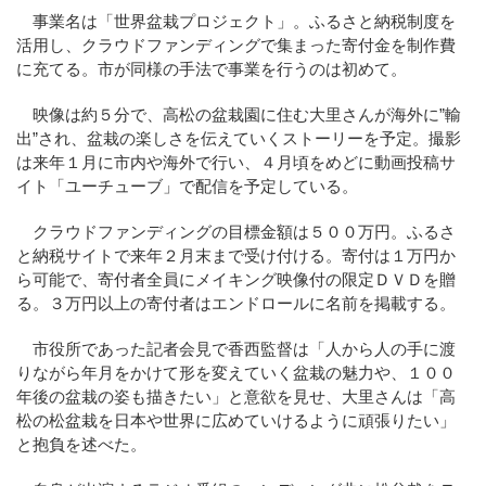
事業名は「世界盆栽プロジェクト」。ふるさと納税制度を
活用し、クラウドファンディングで集まった寄付金を制作費
に充てる。市が同様の手法で事業を行うのは初めて。
映像は約５分で、高松の盆栽園に住む大里さんが海外に”輸
出”され、盆栽の楽しさを伝えていくストーリーを予定。撮影
は来年１月に市内や海外で行い、４月頃をめどに動画投稿サ
イト「ユーチューブ」で配信を予定している。
クラウドファンディングの目標金額は５００万円。ふるさ
と納税サイトで来年２月末まで受け付ける。寄付は１万円か
ら可能で、寄付者全員にメイキング映像付の限定ＤＶＤを贈
る。３万円以上の寄付者はエンドロールに名前を掲載する。
市役所であった記者会見で香西監督は「人から人の手に渡
りながら年月をかけて形を変えていく盆栽の魅力や、１００
年後の盆栽の姿も描きたい」と意欲を見せ、大里さんは「高
松の松盆栽を日本や世界に広めていけるように頑張りたい」
と抱負を述べた。