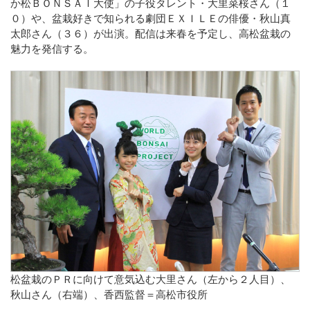
か松ＢＯＮＳＡＩ大使」の子役タレント・大里菜桜さん（１
０）や、盆栽好きで知られる劇団ＥＸＩＬＥの俳優・秋山真
太郎さん（３６）が出演。配信は来春を予定し、高松盆栽の
魅力を発信する。
松盆栽のＰＲに向けて意気込む大里さん（左から２人目）、
秋山さん（右端）、香西監督＝高松市役所