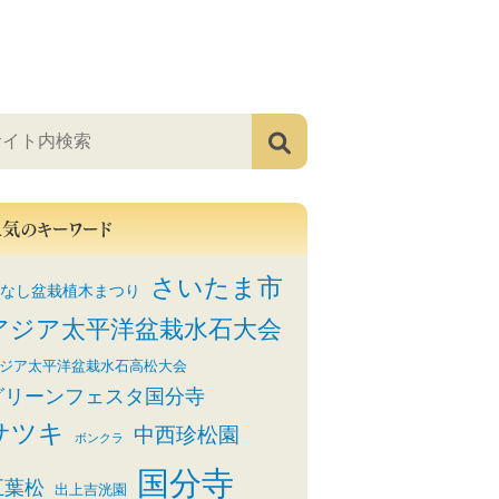
人気のキーワード
さいたま市
なし盆栽植木まつり
アジア太平洋盆栽水石大会
ジア太平洋盆栽水石高松大会
グリーンフェスタ国分寺
サツキ
中西珍松園
ボンクラ
国分寺
五葉松
出上吉洸園