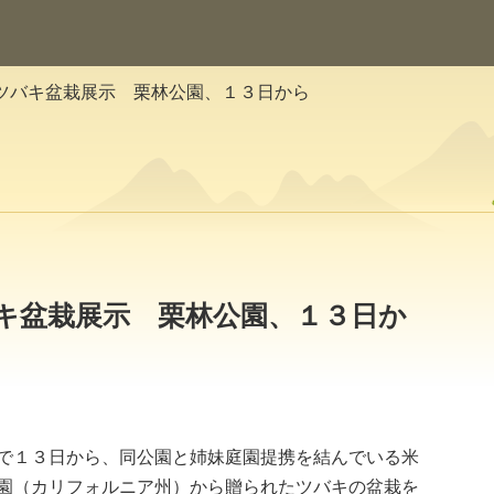
ツバキ盆栽展示 栗林公園、１３日から
キ盆栽展示 栗林公園、１３日か
で１３日から、同公園と姉妹庭園提携を結んでいる米
園（カリフォルニア州）から贈られたツバキの盆栽を