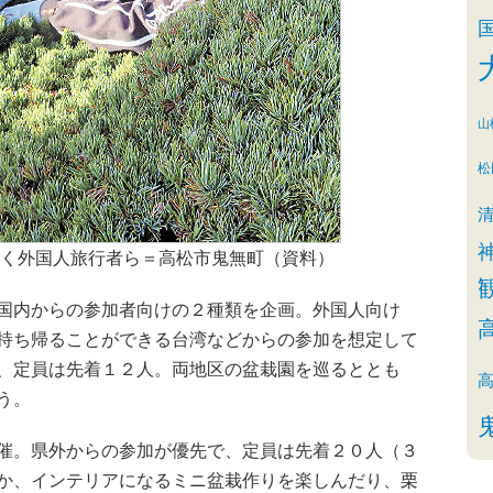
山
松
く外国人旅行者ら＝高松市鬼無町（資料）
国内からの参加者向けの２種類を企画。外国人向け
持ち帰ることができる台湾などからの参加を想定して
、定員は先着１２人。両地区の盆栽園を巡るととも
う。
催。県外からの参加が優先で、定員は先着２０人（３
か、インテリアになるミニ盆栽作りを楽しんだり、栗