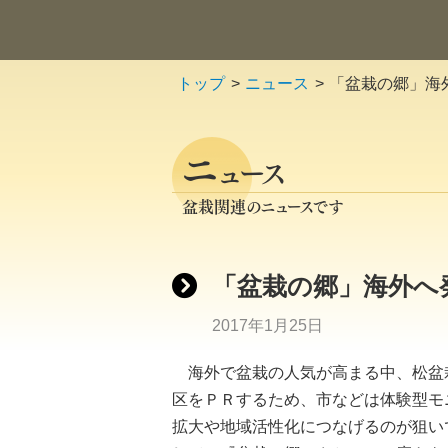
トップ
ニュース
「盆栽の郷」海
ニ
ュース
盆栽関連のニュースです
「盆栽の郷」海外へ
2017年1月25日
海外で盆栽の人気が高まる中、松盆
区をＰＲするため、市などは体験型モ
拡大や地域活性化につなげるのが狙い