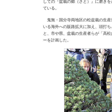
しての『盆栽の郷（さと）』に磨きを
ている。
鬼無・国分寺両地区の松盆栽の生産
いる海外への販路拡大に加え、頭打ち
と、市や県、盆栽の生産者らが「高松
ーを計画した。