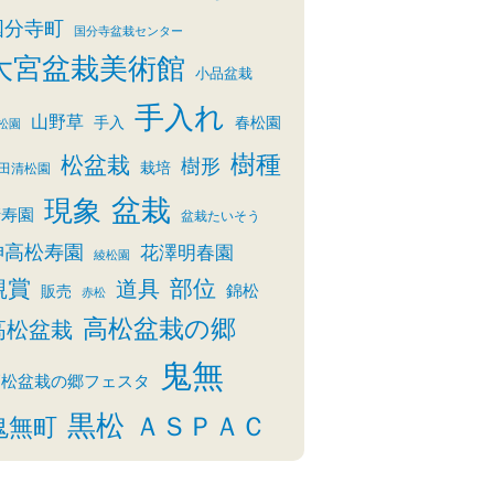
国分寺町
国分寺盆栽センター
大宮盆栽美術館
小品盆栽
手入れ
山野草
手入
春松園
松園
樹種
松盆栽
樹形
栽培
田清松園
盆栽
現象
清寿園
盆栽たいそう
神高松寿園
花澤明春園
綾松園
観賞
部位
道具
錦松
販売
赤松
高松盆栽の郷
高松盆栽
鬼無
高松盆栽の郷フェスタ
黒松
ＡＳＰＡＣ
鬼無町