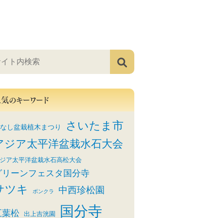
人気のキーワード
さいたま市
なし盆栽植木まつり
アジア太平洋盆栽水石大会
ジア太平洋盆栽水石高松大会
グリーンフェスタ国分寺
サツキ
中西珍松園
ボンクラ
国分寺
五葉松
出上吉洸園