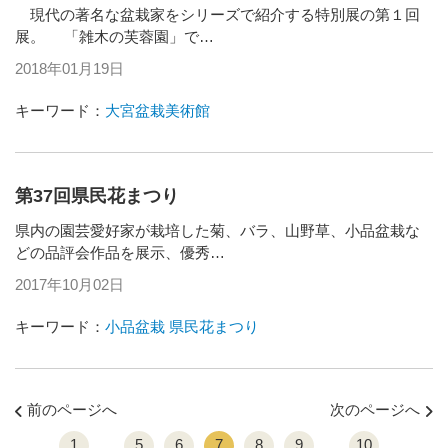
現代の著名な盆栽家をシリーズで紹介する特別展の第１回
展。 「雑木の芙蓉園」で…
2018年01月19日
キーワード：
大宮盆栽美術館
第37回県民花まつり
県内の園芸愛好家が栽培した菊、バラ、山野草、小品盆栽な
どの品評会作品を展示、優秀…
2017年10月02日
キーワード：
小品盆栽
県民花まつり
前のページへ
次のページへ
1
5
6
7
8
9
10
…
…