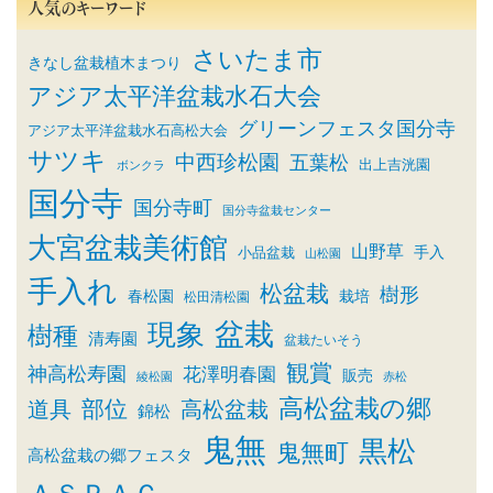
人気のキーワード
さいたま市
きなし盆栽植木まつり
アジア太平洋盆栽水石大会
グリーンフェスタ国分寺
アジア太平洋盆栽水石高松大会
サツキ
中西珍松園
五葉松
出上吉洸園
ボンクラ
国分寺
国分寺町
国分寺盆栽センター
大宮盆栽美術館
山野草
小品盆栽
手入
山松園
手入れ
松盆栽
樹形
春松園
栽培
松田清松園
盆栽
現象
樹種
清寿園
盆栽たいそう
観賞
神高松寿園
花澤明春園
販売
綾松園
赤松
高松盆栽の郷
部位
道具
高松盆栽
錦松
鬼無
黒松
鬼無町
高松盆栽の郷フェスタ