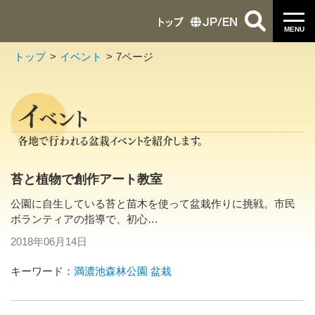
トップ
JP
/
EN
MENU
トップ
イベント
7ページ
イ
ベント
各地で行われる盆栽イベントを紹介します。
苔と植物で創作アート教室
公園に自生している苔と苗木を使って盆栽作りに挑戦。市民
ボランティアの指導で、初心…
2018年06月14日
キーワード：
満濃池森林公園
盆栽