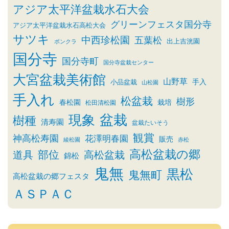
アジア太平洋盆栽水石大会
グリーンフェスタ国分寺
アジア太平洋盆栽水石高松大会
サツキ
中西珍松園
五葉松
出上吉洸園
ボンクラ
国分寺
国分寺町
国分寺盆栽センター
大宮盆栽美術館
山野草
小品盆栽
手入
山松園
手入れ
松盆栽
樹形
春松園
栽培
松田清松園
盆栽
現象
樹種
清寿園
盆栽たいそう
観賞
神高松寿園
花澤明春園
販売
綾松園
赤松
高松盆栽の郷
部位
道具
高松盆栽
錦松
鬼無
黒松
鬼無町
高松盆栽の郷フェスタ
ＡＳＰＡＣ