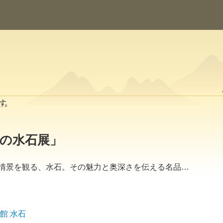
す。
の水石展」
情景を観る、水石。その魅力と奥深さを伝える名品…
館
水石