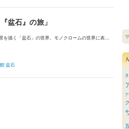
～『盆石』の旅」
景を描く「盆石」の世界。モノクロームの世界に表…
館
盆石
き
ア