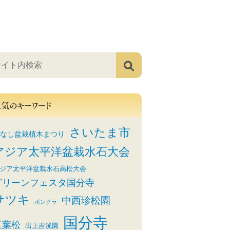
人気のキーワード
さいたま市
なし盆栽植木まつり
アジア太平洋盆栽水石大会
ジア太平洋盆栽水石高松大会
グリーンフェスタ国分寺
サツキ
中西珍松園
ボンクラ
国分寺
五葉松
出上吉洸園