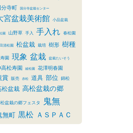
国分寺町
国分寺盆栽センター
大宮盆栽美術館
小品盆栽
手入れ
山野草
手入
春松園
松園
樹種
松盆栽
樹形
栽培
田清松園
盆栽
現象
清寿園
盆栽たいそう
神高松寿園
花澤明春園
綾松園
観賞
部位
道具
錦松
販売
赤松
高松盆栽の郷
高松盆栽
鬼無
高松盆栽の郷フェスタ
黒松
ＡＳＰＡＣ
鬼無町