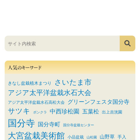
人気のキーワード
さいたま市
きなし盆栽植木まつり
アジア太平洋盆栽水石大会
グリーンフェスタ国分寺
アジア太平洋盆栽水石高松大会
サツキ
中西珍松園
五葉松
出上吉洸園
ボンクラ
国分寺
国分寺町
国分寺盆栽センター
大宮盆栽美術館
山野草
小品盆栽
手入
山松園