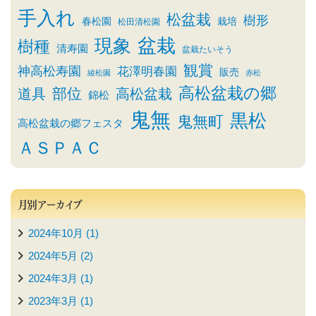
手入れ
松盆栽
樹形
春松園
栽培
松田清松園
盆栽
現象
樹種
清寿園
盆栽たいそう
観賞
神高松寿園
花澤明春園
販売
綾松園
赤松
高松盆栽の郷
部位
道具
高松盆栽
錦松
鬼無
黒松
鬼無町
高松盆栽の郷フェスタ
ＡＳＰＡＣ
月別アーカイブ
2024年10月 (1)
2024年5月 (2)
2024年3月 (1)
2023年3月 (1)