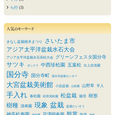
ら行
(3)
人気のキーワード
さいたま市
きなし盆栽植木まつり
アジア太平洋盆栽水石大会
グリーンフェスタ国分寺
アジア太平洋盆栽水石高松大会
サツキ
中西珍松園
五葉松
出上吉洸園
ボンクラ
国分寺
国分寺町
国分寺盆栽センター
大宮盆栽美術館
山野草
小品盆栽
手入
山松園
手入れ
松盆栽
樹形
春松園
栽培
松田清松園
盆栽
現象
樹種
清寿園
盆栽たいそう
観賞
神高松寿園
花澤明春園
販売
綾松園
赤松