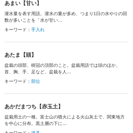
あまい【甘い】
灌水量を表す用語。灌水の量が多め、つまり1日の水やりの回
数が多いことを「水が甘い…
キーワード：
手入れ
あたま【頭】
盆栽の頭部、樹冠の頂部のこと。盆栽用語では頭のほか、
首、胸、手、足など、盆栽を人…
キーワード：
部位
あかだまつち【赤玉土】
盆栽用土の一種。富士山の噴火による火山灰土で、関東地方
を中心に分布。黒土層の下に…
キーワード：
道具