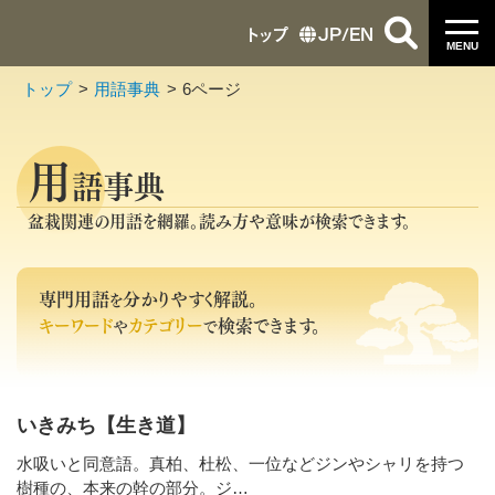
トップ
JP
/
EN
MENU
トップ
用語事典
6ページ
用
語事典
盆栽関連の用語を網羅。読み方や意味が検索できます。
専門用語
分かりやすく解説。
を
キーワード
カテゴリー
検索できます。
や
で
いきみち【生き道】
水吸いと同意語。真柏、杜松、一位などジンやシャリを持つ
樹種の、本来の幹の部分。ジ…