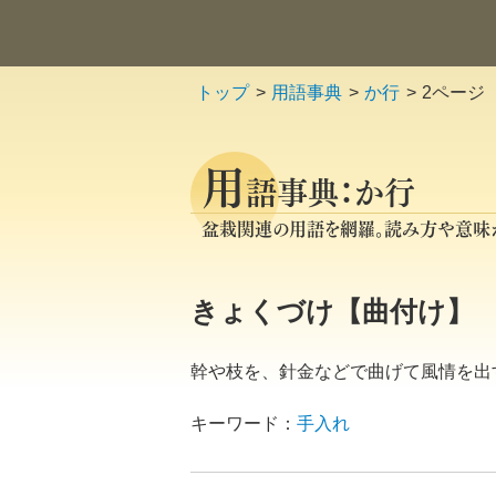
トップ
用語事典
か行
2ページ
用
語事典：か行
盆栽関連の用語を網羅。読み方や意味
きょくづけ【曲付け】
幹や枝を、針金などで曲げて風情を出
キーワード：
手入れ