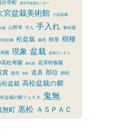
国分寺町
国分寺盆栽センター
大宮盆栽美術館
小品盆栽
手入れ
山野草
手入
春松園
松園
樹種
松盆栽
樹形
栽培
田清松園
盆栽
現象
清寿園
盆栽たいそう
神高松寿園
花澤明春園
綾松園
観賞
部位
道具
錦松
販売
赤松
高松盆栽の郷
高松盆栽
鬼無
高松盆栽の郷フェスタ
黒松
ＡＳＰＡＣ
鬼無町