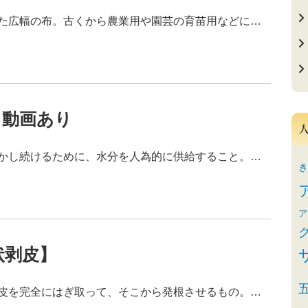
た広幅の布。古くから農業用や園芸の育苗用などに…
Ｄ動画あり
かし続けるために、水分を人為的に供給すること。…
き
ア
状剥皮】
皮を完全にはぎ取って、そこから発根させるもの。…