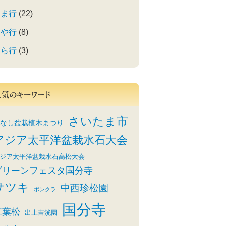
ま行
(22)
や行
(8)
ら行
(3)
人気のキーワード
さいたま市
なし盆栽植木まつり
アジア太平洋盆栽水石大会
ジア太平洋盆栽水石高松大会
グリーンフェスタ国分寺
サツキ
中西珍松園
ボンクラ
国分寺
五葉松
出上吉洸園