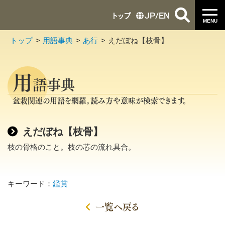
トップ
JP
/
EN
MENU
トップ
用語事典
あ行
えだぼね【枝骨】
用
語事典
盆栽関連の用語を網羅。読み方や意味が検索できます。
えだぼね【枝骨】
枝の骨格のこと。枝の芯の流れ具合。
キーワード：
鑑賞
一覧へ戻る