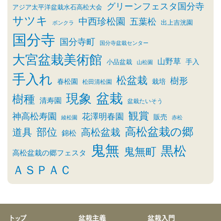
グリーンフェスタ国分寺
アジア太平洋盆栽水石高松大会
サツキ
中西珍松園
五葉松
出上吉洸園
ボンクラ
国分寺
国分寺町
国分寺盆栽センター
大宮盆栽美術館
山野草
小品盆栽
手入
山松園
手入れ
松盆栽
樹形
春松園
栽培
松田清松園
盆栽
現象
樹種
清寿園
盆栽たいそう
観賞
神高松寿園
花澤明春園
販売
綾松園
赤松
高松盆栽の郷
部位
道具
高松盆栽
錦松
鬼無
黒松
鬼無町
高松盆栽の郷フェスタ
ＡＳＰＡＣ
トップ
盆栽主義
盆栽入門