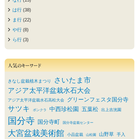
は行
(38)
ま行
(22)
や行
(8)
ら行
(3)
人気のキーワード
さいたま市
きなし盆栽植木まつり
アジア太平洋盆栽水石大会
グリーンフェスタ国分寺
アジア太平洋盆栽水石高松大会
サツキ
中西珍松園
五葉松
出上吉洸園
ボンクラ
国分寺
国分寺町
国分寺盆栽センター
大宮盆栽美術館
山野草
小品盆栽
手入
山松園