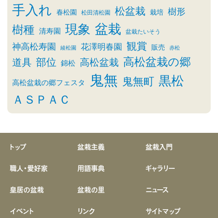
手入れ
松盆栽
樹形
春松園
栽培
松田清松園
盆栽
現象
樹種
清寿園
盆栽たいそう
観賞
神高松寿園
花澤明春園
販売
綾松園
赤松
高松盆栽の郷
部位
道具
高松盆栽
錦松
鬼無
黒松
鬼無町
高松盆栽の郷フェスタ
ＡＳＰＡＣ
トップ
盆栽主義
盆栽入門
職人・愛好家
用語事典
ギャラリー
皇居の盆栽
盆栽の里
ニュース
イベント
リンク
サイトマップ