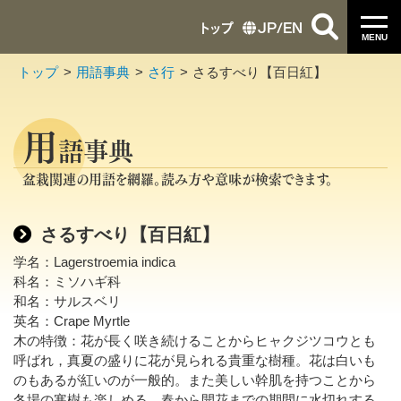
トップ
JP
/
EN
MENU
トップ
用語事典
さ行
さるすべり【百日紅】
用
語事典
盆栽関連の用語を網羅。読み方や意味が検索できます。
さるすべり【百日紅】
学名：Lagerstroemia indica
科名：ミソハギ科
和名：サルスベリ
英名：Crape Myrtle
木の特徴：花が長く咲き続けることからヒャクジツコウとも
呼ばれ，真夏の盛りに花が見られる貴重な樹種。花は白いも
のもあるが紅いのが一般的。また美しい幹肌を持つことから
冬場の寒樹も楽しめる。春から開花までの期間に水切れする