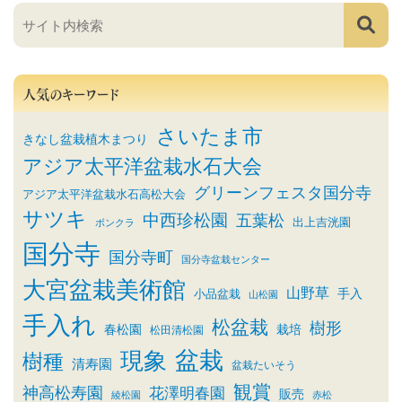
人気のキーワード
さいたま市
きなし盆栽植木まつり
アジア太平洋盆栽水石大会
グリーンフェスタ国分寺
アジア太平洋盆栽水石高松大会
サツキ
中西珍松園
五葉松
出上吉洸園
ボンクラ
国分寺
国分寺町
国分寺盆栽センター
大宮盆栽美術館
山野草
小品盆栽
手入
山松園
手入れ
松盆栽
樹形
春松園
栽培
松田清松園
盆栽
現象
樹種
清寿園
盆栽たいそう
観賞
神高松寿園
花澤明春園
販売
綾松園
赤松