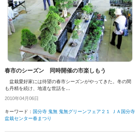
春市のシーズン 同時開催の市楽しもう
盆栽愛好家には待望の春市シーズンがやってきた。冬の間
も丹精を続け、地道な世話を…
2010年04月06日
キーワード：
国分寺
鬼無
鬼無グリーンフェア２１
ＪＡ国分寺
盆栽センター春まつり