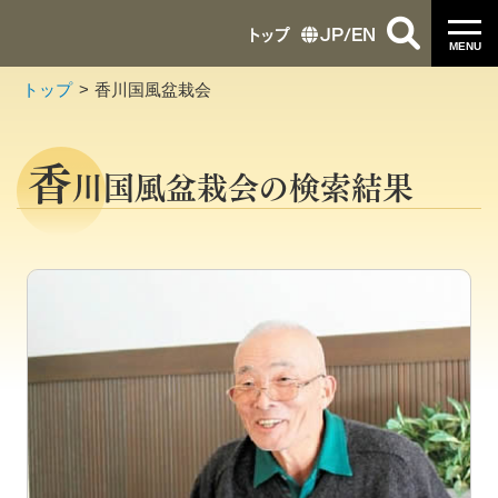
トップ
JP
/
EN
MENU
トップ
香川国風盆栽会
香
川国風盆栽会の検索結果