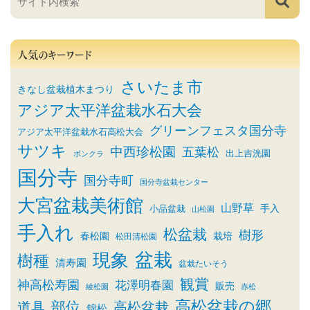
人気のキーワード
さいたま市
きなし盆栽植木まつり
アジア太平洋盆栽水石大会
グリーンフェスタ国分寺
アジア太平洋盆栽水石高松大会
サツキ
中西珍松園
五葉松
出上吉洸園
ボンクラ
国分寺
国分寺町
国分寺盆栽センター
大宮盆栽美術館
山野草
小品盆栽
手入
山松園
手入れ
松盆栽
樹形
春松園
栽培
松田清松園
盆栽
現象
樹種
清寿園
盆栽たいそう
観賞
神高松寿園
花澤明春園
販売
綾松園
赤松
高松盆栽の郷
部位
道具
高松盆栽
錦松