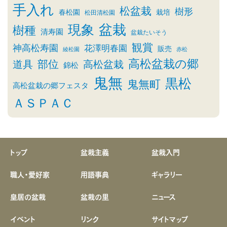
手入れ
松盆栽
樹形
春松園
栽培
松田清松園
盆栽
現象
樹種
清寿園
盆栽たいそう
観賞
神高松寿園
花澤明春園
販売
綾松園
赤松
高松盆栽の郷
部位
道具
高松盆栽
錦松
鬼無
黒松
鬼無町
高松盆栽の郷フェスタ
ＡＳＰＡＣ
トップ
盆栽主義
盆栽入門
職人・愛好家
用語事典
ギャラリー
皇居の盆栽
盆栽の里
ニュース
イベント
リンク
サイトマップ