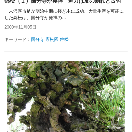
錦松（１）国分寺が発祥 魅力は皮の割れと古色
末沢喜市翁が明治中期に接ぎ木に成功、大量生産を可能に
した錦松は、国分寺が発祥の…
2009年11月05日
キーワード：
国分寺
専松園
錦松