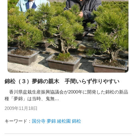
錦松（３）夢錦の親木 手間いらず作りやすい
香川県盆栽生産振興協議会が2000年に開発した錦松の新品
種「夢錦」は当時、鬼無…
2009年11月18日
キーワード：
国分寺
夢錦
綾松園
錦松