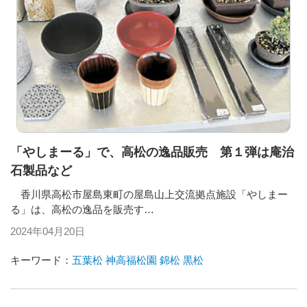
「やしまーる」で、高松の逸品販売 第１弾は庵治
石製品など
香川県高松市屋島東町の屋島山上交流拠点施設「やしまー
る」は、高松の逸品を販売す…
2024年04月20日
キーワード：
五葉松
神高福松園
錦松
黒松