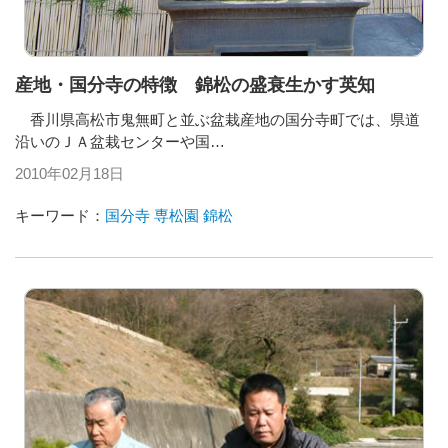
産地・国分寺の特徴 錦松の盛衰生かす英知
香川県高松市鬼無町と並ぶ盆栽産地の国分寺町では、県道
沿いのＪＡ盆栽センターや国…
2010年02月18日
キーワード：
国分寺
専松園
錦松