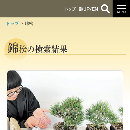
トップ
JP
/
EN
MENU
トップ
錦松
錦
松の検索結果