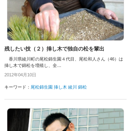
残したい技（２）挿し木で独自の松を輩出
香川県綾川町の尾松錦生園４代目、尾松和人さん（46）は
挿し木で錦松を増殖し、全…
2012年04月10日
キーワード：
尾松錦生園
挿し木
綾川
錦松