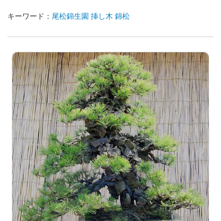
キーワード：
尾松錦生園
挿し木
錦松