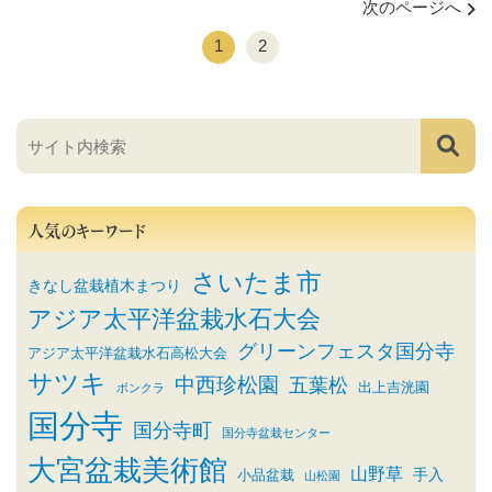
次のページへ
1
2
人気のキーワード
さいたま市
きなし盆栽植木まつり
アジア太平洋盆栽水石大会
グリーンフェスタ国分寺
アジア太平洋盆栽水石高松大会
サツキ
中西珍松園
五葉松
出上吉洸園
ボンクラ
国分寺
国分寺町
国分寺盆栽センター
大宮盆栽美術館
山野草
小品盆栽
手入
山松園