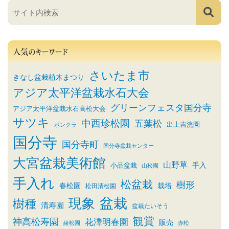
人気のキーワード
さいたま市
きなし盆栽植木まつり
アジア太平洋盆栽水石大会
グリーンフェスタ国分寺
アジア太平洋盆栽水石高松大会
サツキ
中西珍松園
五葉松
出上吉洸園
ボンクラ
国分寺
国分寺町
国分寺盆栽センター
大宮盆栽美術館
山野草
小品盆栽
手入
山松園
手入れ
松盆栽
樹形
春松園
栽培
松田清松園
盆栽
現象
樹種
清寿園
盆栽たいそう
観賞
神高松寿園
花澤明春園
販売
綾松園
赤松