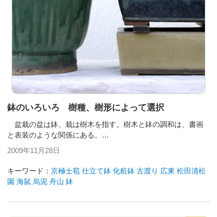
鉢のいろいろ 樹種、樹形によって選択
盆栽の盆は鉢、栽は樹木を指す。樹木と鉢の調和は、書画
と表装のような関係にある。…
2009年11月28日
キーワード：
京極士苞
仕立て鉢
化粧鉢
古渡り
広東
松田清松
園
海鼠
烏泥
舟山
鉢