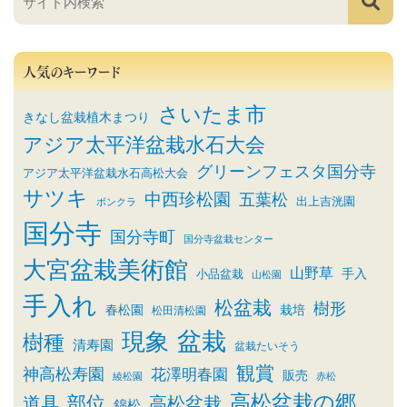
人気のキーワード
さいたま市
きなし盆栽植木まつり
アジア太平洋盆栽水石大会
グリーンフェスタ国分寺
アジア太平洋盆栽水石高松大会
サツキ
中西珍松園
五葉松
出上吉洸園
ボンクラ
国分寺
国分寺町
国分寺盆栽センター
大宮盆栽美術館
山野草
小品盆栽
手入
山松園
手入れ
松盆栽
樹形
春松園
栽培
松田清松園
盆栽
現象
樹種
清寿園
盆栽たいそう
観賞
神高松寿園
花澤明春園
販売
綾松園
赤松
高松盆栽の郷
部位
道具
高松盆栽
錦松