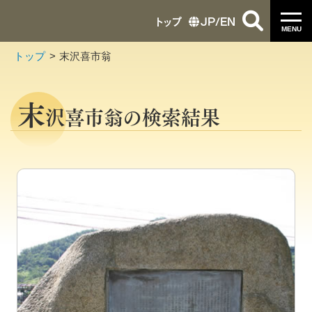
トップ
JP
/
EN
MENU
トップ
末沢喜市翁
末
沢喜市翁の検索結果