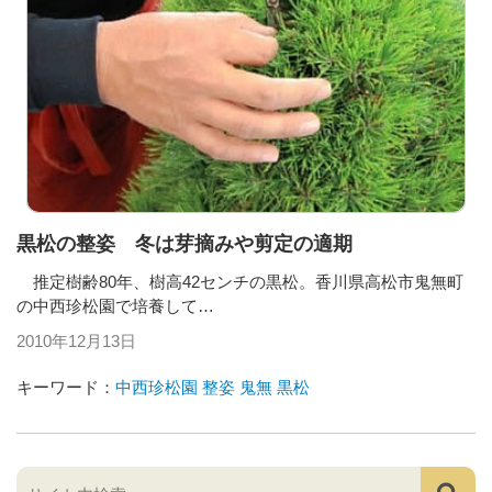
黒松の整姿 冬は芽摘みや剪定の適期
推定樹齢80年、樹高42センチの黒松。香川県高松市鬼無町
の中西珍松園で培養して…
2010年12月13日
キーワード：
中西珍松園
整姿
鬼無
黒松