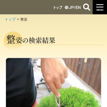
トップ
JP
/
EN
MENU
トップ
整姿
整
姿の検索結果