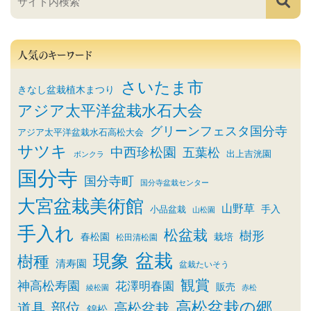
人気のキーワード
さいたま市
きなし盆栽植木まつり
アジア太平洋盆栽水石大会
グリーンフェスタ国分寺
アジア太平洋盆栽水石高松大会
サツキ
中西珍松園
五葉松
出上吉洸園
ボンクラ
国分寺
国分寺町
国分寺盆栽センター
大宮盆栽美術館
山野草
小品盆栽
手入
山松園
手入れ
松盆栽
樹形
春松園
栽培
松田清松園
盆栽
現象
樹種
清寿園
盆栽たいそう
観賞
神高松寿園
花澤明春園
販売
綾松園
赤松
高松盆栽の郷
部位
道具
高松盆栽
錦松