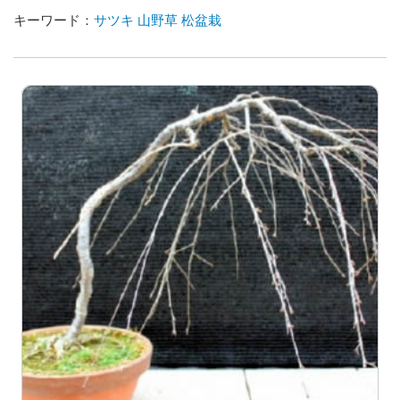
キーワード：
サツキ
山野草
松盆栽