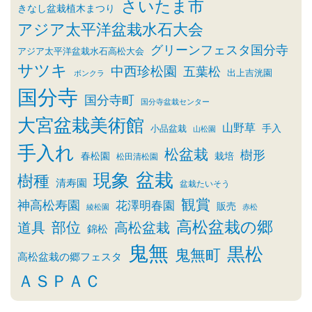
さいたま市
きなし盆栽植木まつり
アジア太平洋盆栽水石大会
グリーンフェスタ国分寺
アジア太平洋盆栽水石高松大会
サツキ
中西珍松園
五葉松
出上吉洸園
ボンクラ
国分寺
国分寺町
国分寺盆栽センター
大宮盆栽美術館
山野草
小品盆栽
手入
山松園
手入れ
松盆栽
樹形
春松園
栽培
松田清松園
盆栽
現象
樹種
清寿園
盆栽たいそう
観賞
神高松寿園
花澤明春園
販売
綾松園
赤松
高松盆栽の郷
部位
道具
高松盆栽
錦松
鬼無
黒松
鬼無町
高松盆栽の郷フェスタ
ＡＳＰＡＣ