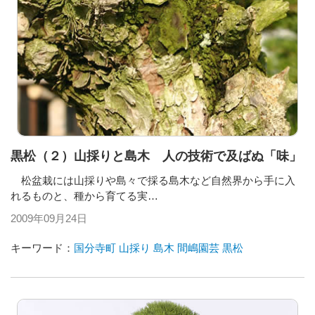
黒松（２）山採りと島木 人の技術で及ばぬ「味」
松盆栽には山採りや島々で採る島木など自然界から手に入
れるものと、種から育てる実…
2009年09月24日
キーワード：
国分寺町
山採り
島木
間嶋園芸
黒松