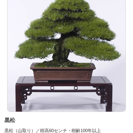
黒松
黒松（山取り）／樹高60センチ・樹齢100年以上