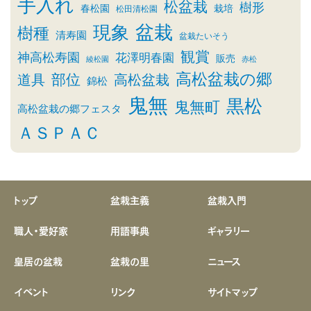
手入れ
松盆栽
樹形
春松園
栽培
松田清松園
盆栽
現象
樹種
清寿園
盆栽たいそう
観賞
神高松寿園
花澤明春園
販売
綾松園
赤松
高松盆栽の郷
部位
道具
高松盆栽
錦松
鬼無
黒松
鬼無町
高松盆栽の郷フェスタ
ＡＳＰＡＣ
トップ
盆栽主義
盆栽入門
職人・愛好家
用語事典
ギャラリー
皇居の盆栽
盆栽の里
ニュース
イベント
リンク
サイトマップ