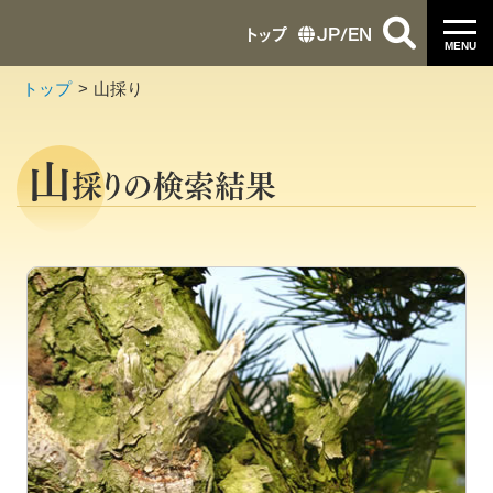
トップ
JP
/
EN
MENU
トップ
山採り
山
採りの検索結果