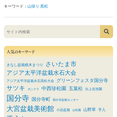
キーワード：
山採り
黒松
人気のキーワード
さいたま市
きなし盆栽植木まつり
アジア太平洋盆栽水石大会
グリーンフェスタ国分寺
アジア太平洋盆栽水石高松大会
サツキ
中西珍松園
五葉松
出上吉洸園
ボンクラ
国分寺
国分寺町
国分寺盆栽センター
大宮盆栽美術館
山野草
小品盆栽
手入
山松園