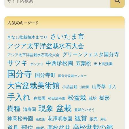
人気のキーワード
さいたま市
きなし盆栽植木まつり
アジア太平洋盆栽水石大会
グリーンフェスタ国分寺
アジア太平洋盆栽水石高松大会
サツキ
中西珍松園
五葉松
出上吉洸園
ボンクラ
国分寺
国分寺町
国分寺盆栽センター
大宮盆栽美術館
山野草
小品盆栽
手入
山松園
手入れ
松盆栽
樹形
春松園
栽培
松田清松園
盆栽
現象
樹種
清寿園
盆栽たいそう
観賞
神高松寿園
花澤明春園
販売
綾松園
赤松
高松盆栽の郷
部位
道具
高松盆栽
錦松