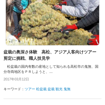
盆栽の奥深さ体験 高松、アジア人客向けツアー
剪定に挑戦、職人技見学
松盆栽の国内有数の産地として知られる高松市の鬼無、国
分寺両地区をＰＲしようと、…
2017年03月12日
キーワード：
ツアー
松盆栽
盆栽
観光
鬼無