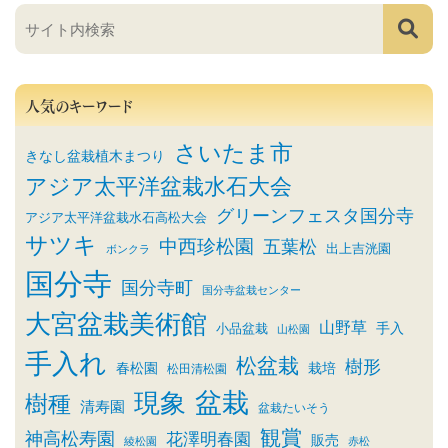
人気のキーワード
さいたま市
きなし盆栽植木まつり
アジア太平洋盆栽水石大会
グリーンフェスタ国分寺
アジア太平洋盆栽水石高松大会
サツキ
中西珍松園
五葉松
出上吉洸園
ボンクラ
国分寺
国分寺町
国分寺盆栽センター
大宮盆栽美術館
山野草
小品盆栽
手入
山松園
手入れ
松盆栽
樹形
春松園
栽培
松田清松園
盆栽
現象
樹種
清寿園
盆栽たいそう
観賞
神高松寿園
花澤明春園
販売
綾松園
赤松