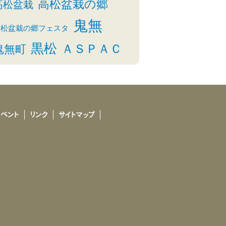
高松盆栽の郷
高松盆栽
鬼無
高松盆栽の郷フェスタ
黒松
ＡＳＰＡＣ
鬼無町
イベント
リンク
サイトマップ