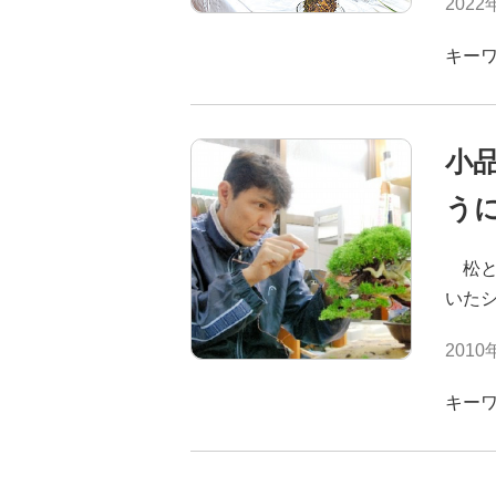
2022
キー
小
う
松と
いた
2010
キー