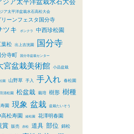
アジア太平洋盆栽水石大会
ジア太平洋盆栽水石高松大会
グリーンフェスタ国分寺
サツキ
中西珍松園
ボンクラ
国分寺
五葉松
出上吉洸園
国分寺町
国分寺盆栽センター
大宮盆栽美術館
小品盆栽
手入れ
山野草
手入
春松園
松園
樹種
松盆栽
樹形
栽培
田清松園
盆栽
現象
清寿園
盆栽たいそう
神高松寿園
花澤明春園
綾松園
観賞
部位
道具
錦松
販売
赤松