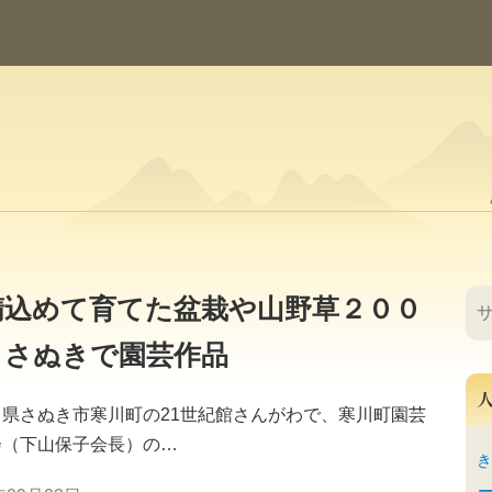
精込めて育てた盆栽や山野草２００
 さぬきで園芸作品
県さぬき市寒川町の21世紀館さんがわで、寒川町園芸
会（下山保子会長）の…
き