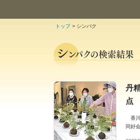
トップ
シンパク
シ
ンパクの検索結果
丹
点
香川
同好