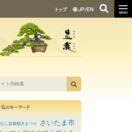
トップ
JP
/
EN
MENU
人気のキーワード
さいたま市
なし盆栽植木まつり