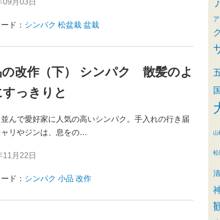
年09月03日
ア
ワード：
シンパク
松盆栽
盆栽
品の改作（下） シンパク 散髪のよ
にすっきりと
並んで愛好家に人気の高いシンパク。手入れの行き届
シャリやジンは、息をの…
山
松
年11月22日
ワード：
シンパク
小品
改作