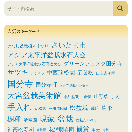
人気のキーワード
さいたま市
きなし盆栽植木まつり
アジア太平洋盆栽水石大会
グリーンフェスタ国分寺
アジア太平洋盆栽水石高松大会
サツキ
中西珍松園
五葉松
出上吉洸園
ボンクラ
国分寺
国分寺町
国分寺盆栽センター
大宮盆栽美術館
山野草
小品盆栽
手入
山松園
手入れ
松盆栽
樹形
春松園
栽培
松田清松園
盆栽
現象
樹種
清寿園
盆栽たいそう
観賞
神高松寿園
花澤明春園
販売
綾松園
赤松