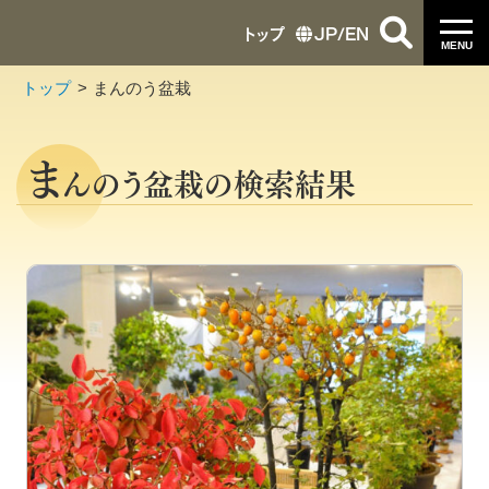
トップ
JP
/
EN
MENU
トップ
まんのう盆栽
ま
んのう盆栽の検索結果