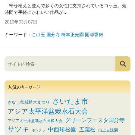
寄せ植えと並んで多くの女性に支持されているコケ玉。短
時間で手軽にかわいい作品が…
2010年03月07日
キーワード：
こけ玉
国分寺
橋本正光園
開耶香房
人気のキーワード
さいたま市
きなし盆栽植木まつり
アジア太平洋盆栽水石大会
グリーンフェスタ国分寺
アジア太平洋盆栽水石高松大会
サツキ
中西珍松園
五葉松
出上吉洸園
ボンクラ