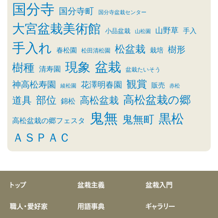
国分寺
国分寺町
国分寺盆栽センター
大宮盆栽美術館
山野草
小品盆栽
手入
山松園
手入れ
松盆栽
樹形
春松園
栽培
松田清松園
盆栽
現象
樹種
清寿園
盆栽たいそう
観賞
神高松寿園
花澤明春園
販売
綾松園
赤松
高松盆栽の郷
部位
道具
高松盆栽
錦松
鬼無
黒松
鬼無町
高松盆栽の郷フェスタ
ＡＳＰＡＣ
トップ
盆栽主義
盆栽入門
職人・愛好家
用語事典
ギャラリー