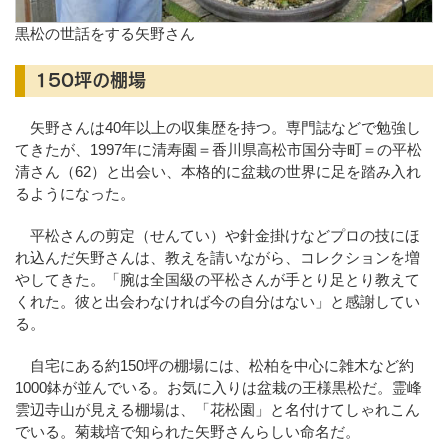
黒松の世話をする矢野さん
150坪の棚場
矢野さんは40年以上の収集歴を持つ。専門誌などで勉強し
てきたが、1997年に清寿園＝香川県高松市国分寺町＝の平松
清さん（62）と出会い、本格的に盆栽の世界に足を踏み入れ
るようになった。
平松さんの剪定（せんてい）や針金掛けなどプロの技にほ
れ込んだ矢野さんは、教えを請いながら、コレクションを増
やしてきた。「腕は全国級の平松さんが手とり足とり教えて
くれた。彼と出会わなければ今の自分はない」と感謝してい
る。
自宅にある約150坪の棚場には、松柏を中心に雑木など約
1000鉢が並んでいる。お気に入りは盆栽の王様黒松だ。霊峰
雲辺寺山が見える棚場は、「花松園」と名付けてしゃれこん
でいる。菊栽培で知られた矢野さんらしい命名だ。