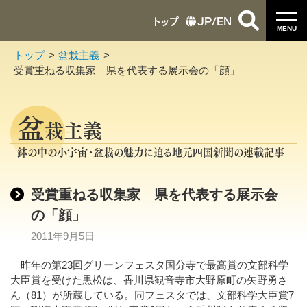
トップ
JP
/
EN
MENU
トップ
盆栽主義
受賞重ねる収集家 県を代表する展示会の「顔」
盆
栽主義
鉢の中の小宇宙・盆栽の魅力に迫る地元四国新聞の連載記事
受賞重ねる収集家 県を代表する展示会
の「顔」
2011年9月5日
昨年の第23回グリーンフェスタ国分寺で最高賞の文部科学
大臣賞を受けた黒松は、香川県観音寺市大野原町の矢野勇さ
ん（81）が所蔵している。同フェスタでは、文部科学大臣賞7