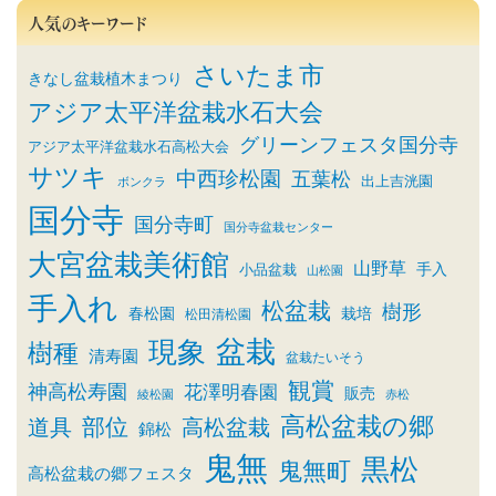
人気のキーワード
さいたま市
きなし盆栽植木まつり
アジア太平洋盆栽水石大会
グリーンフェスタ国分寺
アジア太平洋盆栽水石高松大会
サツキ
中西珍松園
五葉松
出上吉洸園
ボンクラ
国分寺
国分寺町
国分寺盆栽センター
大宮盆栽美術館
山野草
小品盆栽
手入
山松園
手入れ
松盆栽
樹形
春松園
栽培
松田清松園
盆栽
現象
樹種
清寿園
盆栽たいそう
観賞
神高松寿園
花澤明春園
販売
綾松園
赤松
高松盆栽の郷
部位
道具
高松盆栽
錦松
鬼無
黒松
鬼無町
高松盆栽の郷フェスタ