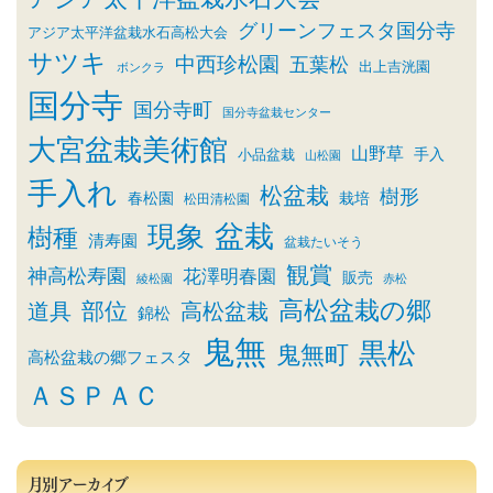
グリーンフェスタ国分寺
アジア太平洋盆栽水石高松大会
サツキ
中西珍松園
五葉松
出上吉洸園
ボンクラ
国分寺
国分寺町
国分寺盆栽センター
大宮盆栽美術館
山野草
小品盆栽
手入
山松園
手入れ
松盆栽
樹形
春松園
栽培
松田清松園
盆栽
現象
樹種
清寿園
盆栽たいそう
観賞
神高松寿園
花澤明春園
販売
綾松園
赤松
高松盆栽の郷
部位
道具
高松盆栽
錦松
鬼無
黒松
鬼無町
高松盆栽の郷フェスタ
ＡＳＰＡＣ
月別アーカイブ