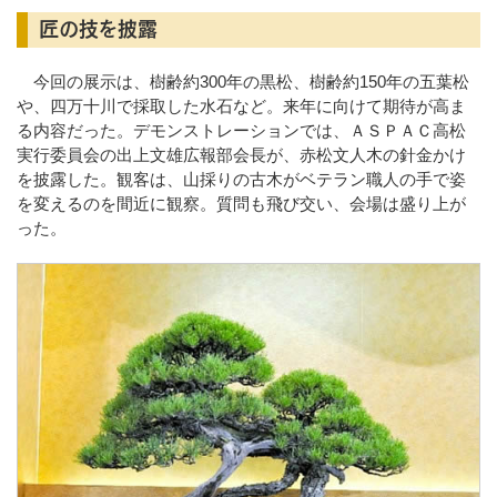
匠の技を披露
今回の展示は、樹齢約300年の黒松、樹齢約150年の五葉松
や、四万十川で採取した水石など。来年に向けて期待が高ま
る内容だった。デモンストレーションでは、ＡＳＰＡＣ高松
実行委員会の出上文雄広報部会長が、赤松文人木の針金かけ
を披露した。観客は、山採りの古木がベテラン職人の手で姿
を変えるのを間近に観察。質問も飛び交い、会場は盛り上が
った。