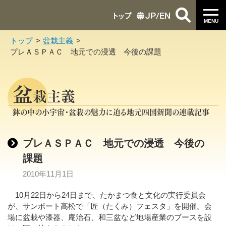
トップ
JP
/
EN
MENU
トップ
盆栽主義
プレＡＳＰＡＣ 地元での浸透 今後の課題
盆
栽主義
鉢の中の小宇宙・盆栽の魅力に迫る地元四国新聞の連載記事
プレＡＳＰＡＣ 地元での浸透 今後の
課題
2010年11月1日
10月22日から24日まで、たかまつ食と文化の実行委員会
が、サンポート高松で「匠（たくみ）フェスタ」を開催。会
場に盆栽や漆器、庵治石、和三盆など地場産業のブースを設