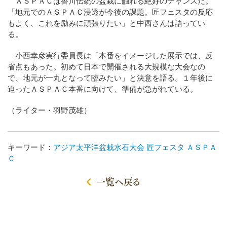
ＡＳＰＡＣは香川伝統の盆栽に触れる絶好のチャンスだ。
「地元でのＡＳＰＡＣ浸透が今後の課題。匠フェスタの反応
もよく、これを励みに頑張りたい」と中西さんは語ってい
る。
小西幸彦実行委員長は「本番をイメージした展示では、反
省点もあった。初めて日本で開催される大規模な大会なの
で、地元が一丸となって臨みたい」と決意を語る。１年後に
迫ったＡＳＰＡＣ本番に向けて、準備が急がれている。
（ライター・羽野茂雄）
キーワード：
アジア太平洋盆栽水石大会
匠フェスタ
ＡＳＰＡ
Ｃ
一覧へ戻る