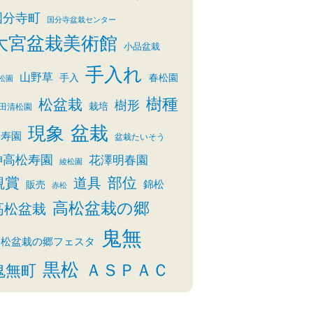
国分寺町
国分寺盆栽センター
大宮盆栽美術館
小品盆栽
手入れ
山野草
手入
春松園
松園
樹種
松盆栽
樹形
栽培
田清松園
盆栽
現象
清寿園
盆栽たいそう
神高松寿園
花澤明春園
綾松園
観賞
部位
道具
錦松
販売
赤松
高松盆栽の郷
高松盆栽
鬼無
高松盆栽の郷フェスタ
黒松
ＡＳＰＡＣ
鬼無町