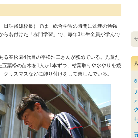
、日詰裕雄校長）では、総合学習の時間に盆栽の勉強
から名付けた「赤門学習」で、毎年3年生全員が学んで
る春松園4代目の平松浩二さんが務めている。児童た
た五葉松の苗木を1人が1本ずつ、枯葉取りや水やりを続
、クリスマスなどに飾り付けをして楽しんでいる。
き
ア