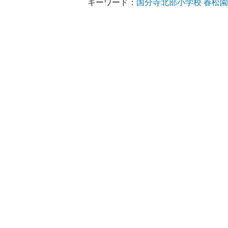
キーワード：
国分寺北部小学校
春松園