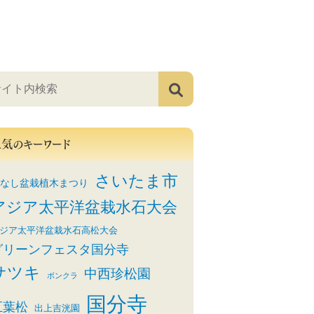
人気のキーワード
さいたま市
なし盆栽植木まつり
アジア太平洋盆栽水石大会
ジア太平洋盆栽水石高松大会
グリーンフェスタ国分寺
サツキ
中西珍松園
ボンクラ
国分寺
五葉松
出上吉洸園