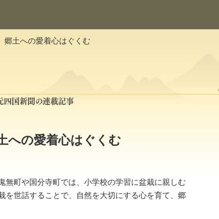
 郷土への愛着心はぐくむ
元四国新聞の連載記事
土への愛着心はぐくむ
鬼無町や国分寺町では、小学校の学習に盆栽に親しむ
栽を世話することで、自然を大切にする心を育て、郷