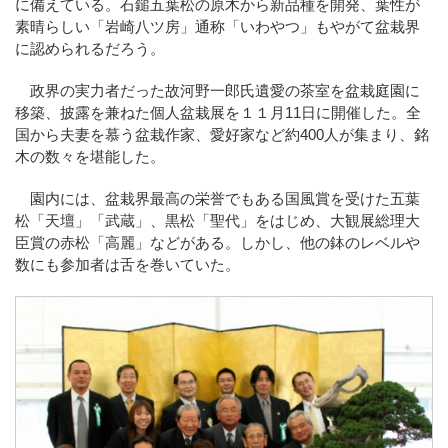
に備えている。石鎚五葉松の原木から新品種を開発、葉性が
素晴らしい「岩崎八ツ房」通称「いわやつ」もやがて盆栽界
に認められるだろう。
政界の実力者だった故河野一郎氏遺愛の茶室を盆栽庭園に
移築、披露を兼ねた個人盆栽展を１１月11日に開催した。全
国から夫妻を慕う盆栽作家、愛好家など約400人が集まり、銘
木の数々を堪能した。
園内には、盆栽界最高の栄誉でもある国風賞を受けた五葉
松「天壇」「武蔵」、黒松「聖代」をはじめ、大観展総理大
臣賞の赤松「高麗」などがある。しかし、他の鉢のレベルや
数にも参加者は舌を巻いていた。