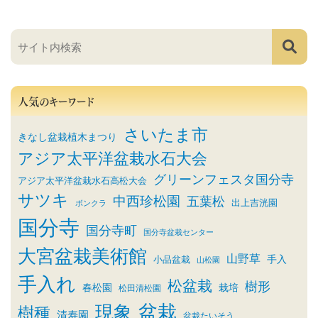
人気のキーワード
さいたま市
きなし盆栽植木まつり
アジア太平洋盆栽水石大会
グリーンフェスタ国分寺
アジア太平洋盆栽水石高松大会
サツキ
中西珍松園
五葉松
出上吉洸園
ボンクラ
国分寺
国分寺町
国分寺盆栽センター
大宮盆栽美術館
山野草
小品盆栽
手入
山松園
手入れ
松盆栽
樹形
春松園
栽培
松田清松園
盆栽
現象
樹種
清寿園
盆栽たいそう