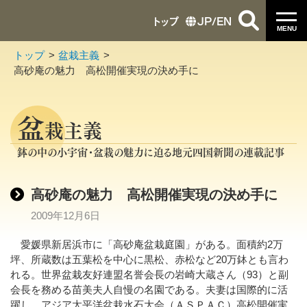
トップ
JP
/
EN
MENU
トップ
盆栽主義
高砂庵の魅力 高松開催実現の決め手に
盆
栽主義
鉢の中の小宇宙・盆栽の魅力に迫る地元四国新聞の連載記事
高砂庵の魅力 高松開催実現の決め手に
2009年12月6日
愛媛県新居浜市に「高砂庵盆栽庭園」がある。面積約2万
坪、所蔵数は五葉松を中心に黒松、赤松など20万鉢とも言わ
れる。世界盆栽友好連盟名誉会長の岩崎大蔵さん（93）と副
会長を務める苗美夫人自慢の名園である。夫妻は国際的に活
躍し、アジア太平洋盆栽水石大会（ＡＳＰＡＣ）高松開催実