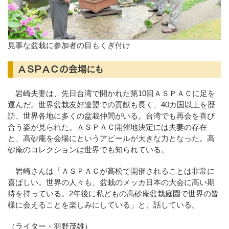
見事な盆栽に参加者の目もくぎ付け
ＡＳＰＡＣの会場にも
岩崎夫妻は、先日台湾で開かれた第10回ＡＳＰＡＣに足を
運んだ。世界盆栽友好連盟での貢献も長く、40カ国以上を歴
訪、世界各地に多くの盆栽仲間がいる。台湾でも再会を喜び
合う姿が見られた。ＡＳＰＡＣ開催地決定には夫妻の存在
と、高砂庵を会場にというアピールが大きな力となった。高
砂庵のコレクションは世界でも知られている。
岩崎さんは「ＡＳＰＡＣが高松で開催されることは非常に
喜ばしい。世界の人々も、盆栽のメッカ日本の大会に高い期
待を持っている。2年後に私どもの高砂庵盆栽庭園で世界の皆
様に会えることを楽しみにしている」と、話している。
（ライター・羽野茂雄）