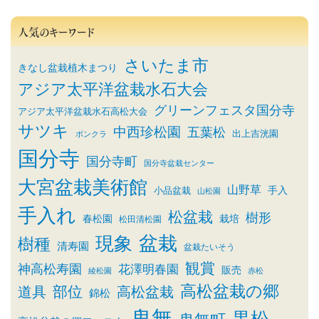
人気のキーワード
さいたま市
きなし盆栽植木まつり
アジア太平洋盆栽水石大会
グリーンフェスタ国分寺
アジア太平洋盆栽水石高松大会
サツキ
中西珍松園
五葉松
出上吉洸園
ボンクラ
国分寺
国分寺町
国分寺盆栽センター
大宮盆栽美術館
山野草
小品盆栽
手入
山松園
手入れ
松盆栽
樹形
春松園
栽培
松田清松園
盆栽
現象
樹種
清寿園
盆栽たいそう
観賞
神高松寿園
花澤明春園
販売
綾松園
赤松
高松盆栽の郷
部位
道具
高松盆栽
錦松
鬼無