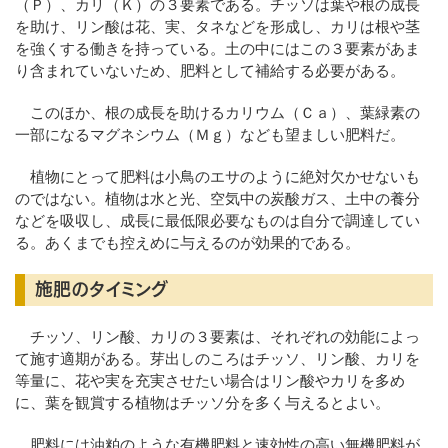
（Ｐ）、カリ（Ｋ）の３要素である。チッソは葉や根の成長
を助け、リン酸は花、実、タネなどを形成し、カリは根や茎
を強くする働きを持っている。土の中にはこの３要素があま
り含まれていないため、肥料として補給する必要がある。
このほか、根の成長を助けるカリウム（Ｃａ）、葉緑素の
一部になるマグネシウム（Ｍｇ）なども望ましい肥料だ。
植物にとって肥料は小鳥のエサのように絶対欠かせないも
のではない。植物は水と光、空気中の炭酸ガス、土中の養分
などを吸収し、成長に最低限必要なものは自分で調達してい
る。あくまでも控えめに与えるのが効果的である。
施肥のタイミング
チッソ、リン酸、カリの３要素は、それぞれの効能によっ
て施す適期がある。芽出しのころはチッソ、リン酸、カリを
等量に、花や実を充実させたい場合はリン酸やカリを多め
に、葉を観賞する植物はチッソ分を多く与えるとよい。
肥料には油粕のような有機肥料と速効性の高い無機肥料が