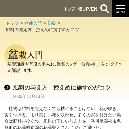
トップ
JP
/
EN
MENU
トップ
盆栽入門
初級
肥料の与え方 控えめに施すのがコツ
盆
栽入門
基礎知識や普段の手入れ、鑑賞のツボ…盆栽の「いろは」をプロ
が解説します。
肥料の与え方 控えめに施すのがコツ
2009年12月13日
植物は肥料を与えなくても枯れることはない。花が咲き、
実も付ける。より美しい花を咲かせ、多くの実を付けたい場
合は肥料が役立つ。肥料の正しい与え方を、香川県高松市鬼
無町の花澤明春園の花澤登人さん（52）に聞いた。