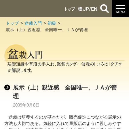
トップ
JP
/
EN
MENU
トップ
盆栽入門
初級
展示（上）親近感 全国唯一、ＪＡが管理
盆
栽入門
基礎知識や普段の手入れ、鑑賞のツボ…盆栽の「いろは」をプロ
が解説します。
展示（上）親近感 全国唯一、ＪＡが管
理
2009年9月8日
盆栽は培養するのが基本だが、販売促進につながる展示の
方法も大切である。気軽に入れて量販店のように親しみやす