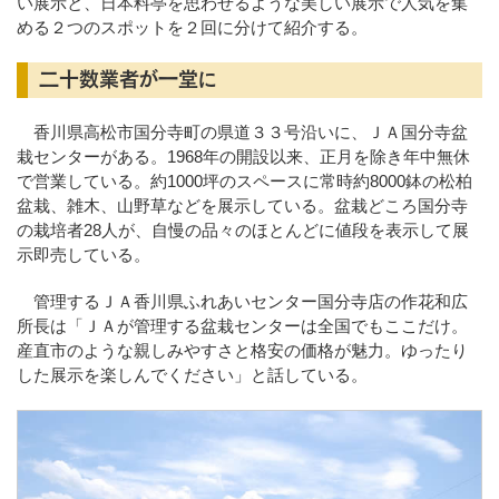
い展示と、日本料亭を思わせるような美しい展示で人気を集
める２つのスポットを２回に分けて紹介する。
二十数業者が一堂に
香川県高松市国分寺町の県道３３号沿いに、ＪＡ国分寺盆
栽センターがある。1968年の開設以来、正月を除き年中無休
で営業している。約1000坪のスペースに常時約8000鉢の松柏
盆栽、雑木、山野草などを展示している。盆栽どころ国分寺
の栽培者28人が、自慢の品々のほとんどに値段を表示して展
示即売している。
管理するＪＡ香川県ふれあいセンター国分寺店の作花和広
所長は「ＪＡが管理する盆栽センターは全国でもここだけ。
産直市のような親しみやすさと格安の価格が魅力。ゆったり
した展示を楽しんでください」と話している。