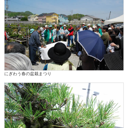
にぎわう春の盆栽まつり