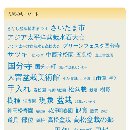
人気のキーワード
さいたま市
きなし盆栽植木まつり
アジア太平洋盆栽水石大会
グリーンフェスタ国分寺
アジア太平洋盆栽水石高松大会
サツキ
中西珍松園
五葉松
出上吉洸園
ボンクラ
国分寺
国分寺町
国分寺盆栽センター
大宮盆栽美術館
山野草
小品盆栽
手入
山松園
手入れ
松盆栽
樹形
春松園
栽培
松田清松園
盆栽
現象
樹種
清寿園
盆栽たいそう
観賞
神高松寿園
花澤明春園
販売
綾松園
赤松
高松盆栽の郷
部位
道具
高松盆栽
錦松