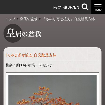
トップ
JP
/
EN
MENU
トップ
皇居の盆栽
「もみじ寄せ植え」白交趾長方鉢
皇
居の盆栽
「もみじ寄せ植え」白交趾長方鉢
樹齢：約90年 樹高：68センチ