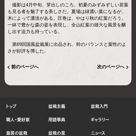
撮影は4月中旬、芽出しのころ。初夏のみずみずしい若葉
も見る者を魅了する美しさだ。夏場は緑濃い葉になるが、
木によって濃淡がある。圧巻は、やはり秋の紅葉だろう。
一鉢で豊かな森の姿を表現し、全山紅葉の雄大な風景を醸
し出す迫力も持っている。
第69回国風盆栽展に出品され、幹のバランスと葉性のよ
さが好評を博した。
前のページへ
次のページへ
トップ
盆栽主義
盆栽入門
職人・愛好家
用語事典
ギャラリー
皇居の盆栽
盆栽の里
ニュース