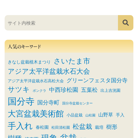
人気のキーワード
さいたま市
きなし盆栽植木まつり
アジア太平洋盆栽水石大会
グリーンフェスタ国分寺
アジア太平洋盆栽水石高松大会
サツキ
中西珍松園
五葉松
出上吉洸園
ボンクラ
国分寺
国分寺町
国分寺盆栽センター
大宮盆栽美術館
山野草
小品盆栽
手入
山松園
手入れ
松盆栽
樹形
春松園
栽培
松田清松園