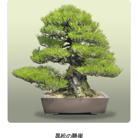
黒松の懸崖