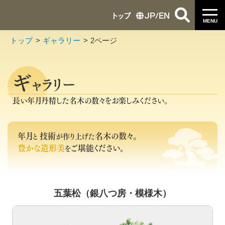
トップ
JP
/
EN
MENU
トップ
ギャラリー
2ページ
ギ
ャラリー
長い年月丹精した名木の数々をお楽しみください。
年月
技術
名木の数々。
と
が作り上げた
豊かな造形美
ご堪能ください。
を
五葉松（銀八つ房・模様木）