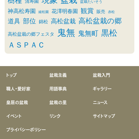
盆栽
現象
樹種
清寿園
盆栽たいそう
観賞
神高松寿園
花澤明春園
販売
綾松園
赤松
高松盆栽の郷
部位
道具
高松盆栽
錦松
鬼無
黒松
鬼無町
高松盆栽の郷フェスタ
ＡＳＰＡＣ
トップ
盆栽主義
盆栽入門
職人・愛好家
用語事典
ギャラリー
皇居の盆栽
盆栽の里
ニュース
イベント
リンク
サイトマップ
プライバシーポリシー