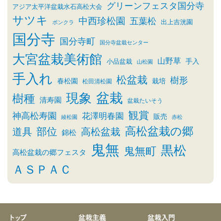
グリーンフェスタ国分寺
アジア太平洋盆栽水石高松大会
サツキ
中西珍松園
五葉松
出上吉洸園
ボンクラ
国分寺
国分寺町
国分寺盆栽センター
大宮盆栽美術館
山野草
小品盆栽
手入
山松園
手入れ
松盆栽
樹形
春松園
栽培
松田清松園
盆栽
現象
樹種
清寿園
盆栽たいそう
観賞
神高松寿園
花澤明春園
販売
綾松園
赤松
高松盆栽の郷
部位
道具
高松盆栽
錦松
鬼無
黒松
鬼無町
高松盆栽の郷フェスタ
ＡＳＰＡＣ
トップ
盆栽主義
盆栽入門