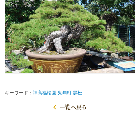
キーワード：
神高福松園
鬼無町
黒松
一覧へ戻る