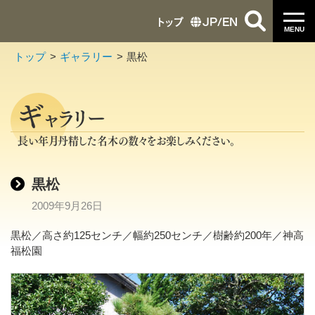
トップ
JP
/
EN
MENU
トップ
ギャラリー
黒松
ギ
ャラリー
長い年月丹精した名木の数々をお楽しみください。
黒松
2009年9月26日
黒松／高さ約125センチ／幅約250センチ／樹齢約200年／神高
福松園