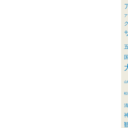
ア
山
松