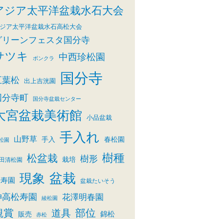
アジア太平洋盆栽水石大会
ジア太平洋盆栽水石高松大会
グリーンフェスタ国分寺
サツキ
中西珍松園
ボンクラ
国分寺
五葉松
出上吉洸園
国分寺町
国分寺盆栽センター
大宮盆栽美術館
小品盆栽
手入れ
山野草
手入
春松園
松園
樹種
松盆栽
樹形
栽培
田清松園
盆栽
現象
清寿園
盆栽たいそう
神高松寿園
花澤明春園
綾松園
観賞
部位
道具
錦松
販売
赤松