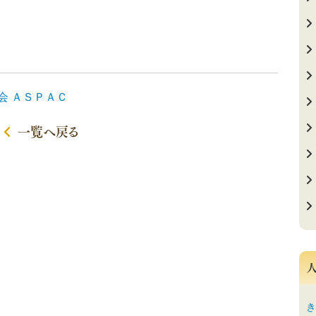
会
ＡＳＰＡＣ
一覧へ戻る
き